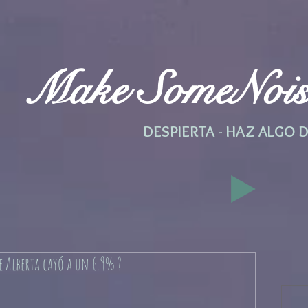
Make SomeNois
DESPIERTA - HAZ ALGO 
e Alberta cayó a un 6.9% ?