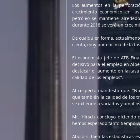
Los aumentos en la perforaci
crecimiento económico en las
petróleo se mantiene alrededor
durante 2018 se verá un creci
De cualquier forma, actualmente
ciento, muy por encima de la tas
El economista jefe de ATB Finan
decisivo para el empleo en Alber
destacar el aumento en la tasa 
calidad de los empleos”.
Al respecto manifestó que: "No
que también la calidad de los t
se extiende a variados y amplios
Mr. Hirsch concluyo diciendo q
hemos esperado tanto tiempo vol
Ahora si bien las estadísticas e