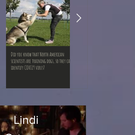
Did you know that North American
¿Por qué aún no se crea una vacuna pa
scientists are training dogs, so they can
prevenir el COVID-19?
identify COVI19 virus?
Lindi