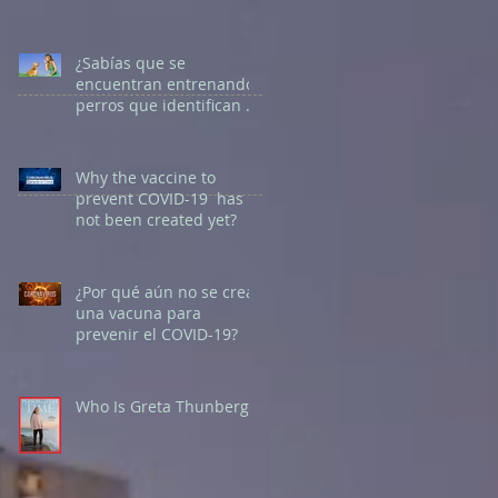
can identify COVI19
virus?
¿Sabías que se
encuentran entrenando
perros que identifican a
portadores de covid19?
Why the vaccine to
prevent COVID-19 has
not been created yet?
¿Por qué aún no se crea
una vacuna para
prevenir el COVID-19?
Who Is Greta Thunberg?