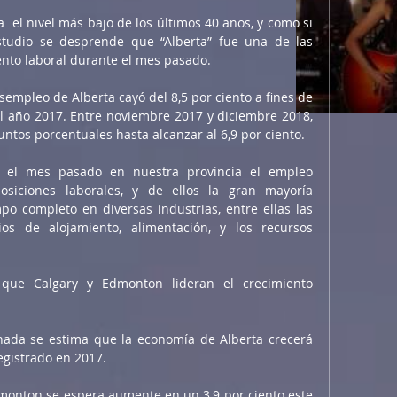
ra  el nivel más bajo de los últimos 40 años, y como si 
estudio se desprende que “Alberta” fue una de las 
iento laboral durante el mes pasado.
empleo de Alberta cayó del 8,5 por ciento a fines de 
del año 2017. Entre noviembre 2017 y diciembre 2018, 
ntos porcentuales hasta alcanzar al 6,9 por ciento.
 el mes pasado en nuestra provincia el empleo 
iciones laborales, y de ellos la gran mayoría 
o completo en diversas industrias, entre ellas las 
os de alojamiento, alimentación, y los recursos 
que Calgary y Edmonton lideran el crecimiento 
ada se estima que la economía de Alberta crecerá 
gistrado en 2017. 
monton se espera aumente en un 3,9 por ciento este 