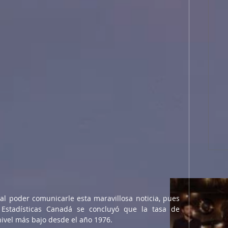
l poder comunicarle esta maravillosa noticia, pues 
 Estadísticas Canadá se concluyó que la tasa de 
ivel más bajo desde el año 1976.