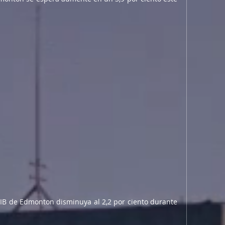
IB de Edmonton disminuya al 2,2 por ciento durante 