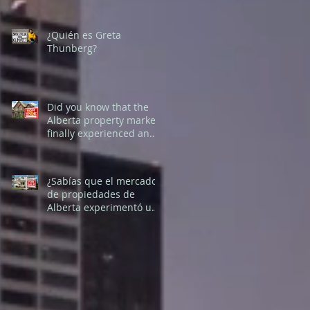
¿Quién es Greta
Thunberg?
Did you know that the
Alberta property market
finally experienced an
improvement last
January?
¿Sabías que el mercado
de propiedades de
Alberta experimentó una
mejora en enero recién
pasado?