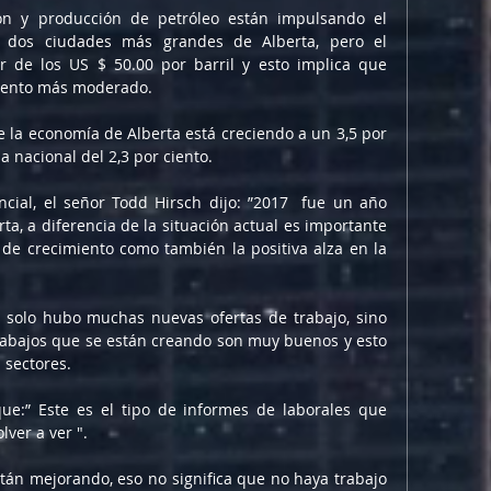
ón y producción de petróleo están impulsando el 
 dos ciudades más grandes de Alberta, pero el 
 de los US $ 50.00 por barril y esto implica que 
miento más moderado.
 la economía de Alberta está creciendo a un 3,5 por 
a nacional del 2,3 por ciento.
cial, el señor Todd Hirsch dijo: ”2017  fue un año  
ta, a diferencia de la situación actual es importante 
de crecimiento como también la positiva alza en la 
 solo hubo muchas nuevas ofertas de trabajo, sino 
rabajos que se están creando son muy buenos y esto 
 sectores.
ue:” Este es el tipo de informes de laborales que 
ver a ver ".
stán mejorando, eso no significa que no haya trabajo 