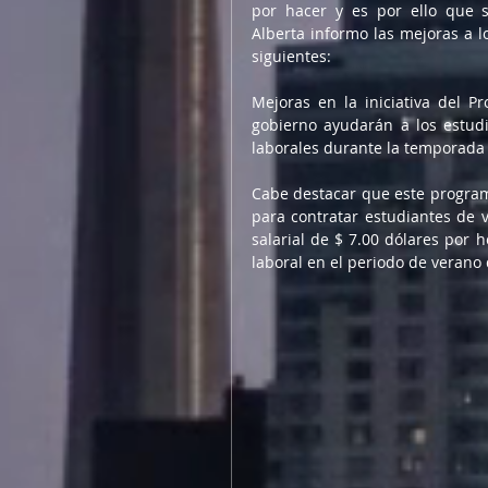
por hacer y es por ello que 
Alberta informo las mejoras a l
siguientes:
Mejoras en la iniciativa del P
gobierno ayudarán a los estud
laborales durante la temporada
Cabe destacar que este program
para contratar estudiantes de v
salarial de $ 7.00 dólares por 
laboral en el periodo de verano