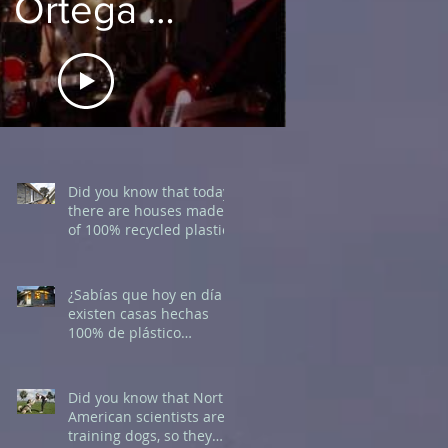
Ortega -
Dakota
Sessions
(Full
Did you know that today
there are houses made
of 100% recycled plastic?
Performance)
¿Sabías que hoy en día
existen casas hechas
100% de plástico
reciclado?.
Did you know that North
American scientists are
training dogs, so they